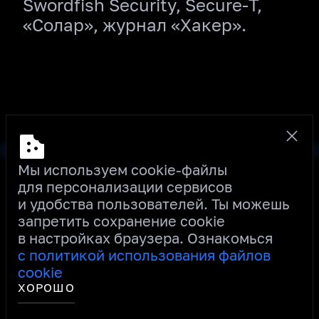
Swordfish Security, Secure‑T,
«Солар», журнал «Хакер».
КУПИТЬ БИЛЕТ
Мы используем cookie‑файлы
для персонализации сервисов
и удобства пользователей. Ты можешь
запретить сохранение сookie
INFO@OFFZONE.MOSCOW
в настройках браузера. Ознакомься
с политикой использования файлов
cookie
SURVIVOR
OFFZONE
BI.ZONE, 2026
ХОРОШО
ПОЛИТИКА КОНФИДЕНЦИАЛЬНОСТИ